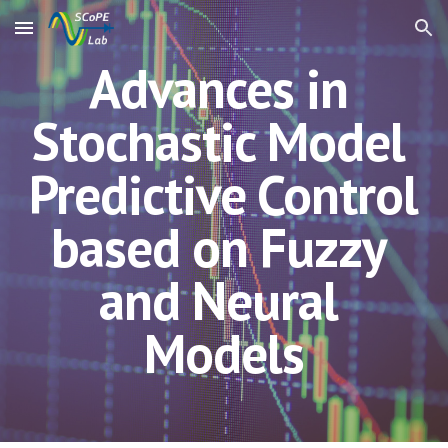
Skip to main content
Skip to navigation
Advances in 
Stochastic Model 
Predictive Control 
based on Fuzzy 
and Neural 
Models