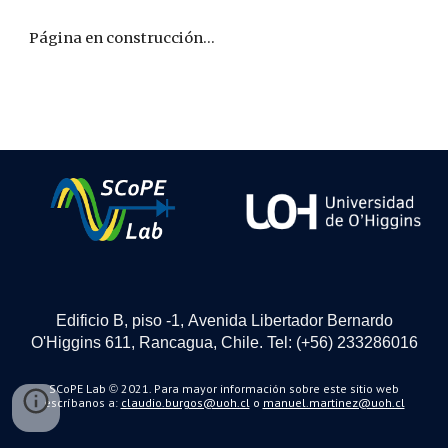
Página en construcción...
Edificio B
,
piso -1
,
Avenida Libertador Bernardo
O'Higgins 611
,
Rancagua
,
Chile
.
Tel:
(+
56
)
233286016
SCoPE Lab
2021.
Para mayor información sobre este sitio web
©
escríbanos a:
claudio.burgos@uoh.cl
o
manuel.martinez@uoh.cl